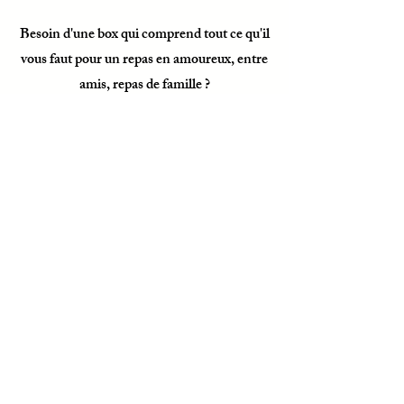
Besoin d'une box qui comprend tout ce qu'il
vous faut pour un repas en amoureux, entre
amis, repas de famille ?
Une mise en scène complète ?
EN SAVOIR PLUS
CRÉATION
SUR MESURE
& EVENT
DESIGN
Envie de détails uniques pour sublimer