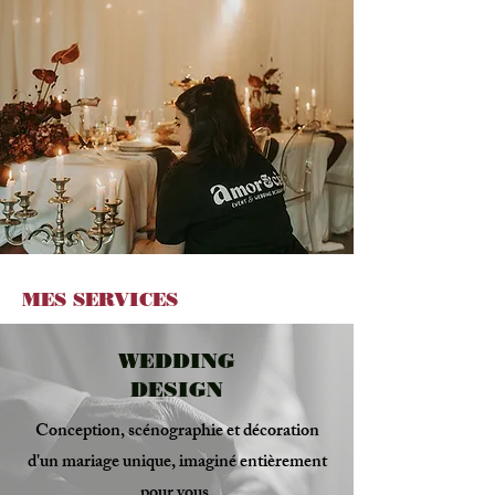
MES SERVICES
WEDDING
DESIGN
Conception, scénographie et décoration
d'un mariage unique, imaginé entièrement
pour vous.