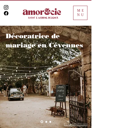
ME
NU
Décoratrice de
mariage en Cévennes
© NINON DURET PHOTOGRAPHE