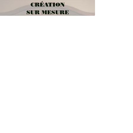
CRÉATION
SUR MESURE
& EVENT
DESIGN
Envie de détails uniques pour sublimer
votre événement ? Ou d'aide pour la
décoration d'un événement privé?
Panneaux de bienvenue, plans de tables,
backdrops..
Je crée des éléments personnalisés qui
reflètent votre univers.
PARLONS-EN