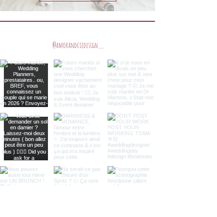
@amorandciedesign__