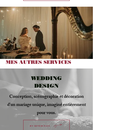
MES AUTRES SERVICES
WEDDING
DESIGN
Conception, scénographie et décoration
d'un mariage unique, imaginé entièrement
pour vous.
EN SAVOIR PLUS